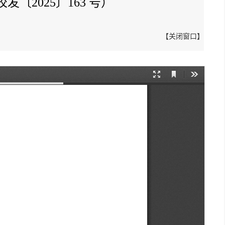
2025〕163 号）
【
关闭窗口
】